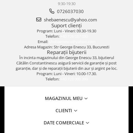
9:30-19:30
0726037030
shebaenescu@yahoo.com
Suport clienți
Program: Luni - Vineri: 09.30-19.30
Telefon:
+40 726 037 030
Email:
shebaenescu@yahoo.com
Adresa Magazin: Str George Enescu 33, Bucuresti
Reparații bijuterii
În incinta magazinului din George Enescu 33, bijutierul
Cătălin Constantinescu asigură servicii de garanție și post
garanție, dar și de reparații bijuterii din aur și argint pe loc.
Program: Luni - Vineri: 10.00-17.30.
Telefon:
+40 723 000 399
MAGAZINUL MEU
CLIENTI
DATE COMERCIALE