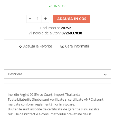
IN STOC
ADAUGA IN COS
Cod Produs:
20752
Ai nevoie de ajutor?
0726037030
Adauga la Favorite
Cere informatii
Descriere
Inel din Argint 92,5% cu Cuarț, import Thailanda
Toate bijuteriile Sheba sunt verificate şi certificate ANPC și sunt
marcate conform reglementărilor în vigoare.
Bijuteriile sunt însoţite de certificate de garanţie și nu încalcă
regulile de protecție a consumatorului prevăzute de OG