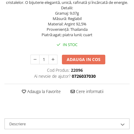
cristalelor. O bijuterie elegantă, unică, rafinată și încărcată de energie.
Detalii:
Gramaj: 9,07g
Măsură: Reglabil
Material: Argint 92,5%
Provenienţă: Thailanda
Piatră:agat; piatra lunii; cuart
IN STOC
ADAUGA IN COS
Cod Produs:
22096
Ai nevoie de ajutor?
0726037030
Adauga la Favorite
Cere informatii
Descriere