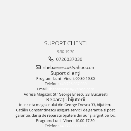
SUPORT CLIENTI
9:30-19:30
0726037030
shebaenescu@yahoo.com
Suport clienți
Program: Luni - Vineri: 09.30-19.30
Telefon:
+40 726 037 030
Email:
shebaenescu@yahoo.com
Adresa Magazin: Str George Enescu 33, Bucuresti
Reparații bijuterii
În incinta magazinului din George Enescu 33, bijutierul
Cătălin Constantinescu asigură servicii de garanție și post
garanție, dar și de reparații bijuterii din aur și argint pe loc.
Program: Luni - Vineri: 10.00-17.30.
Telefon:
+40 723 000 399