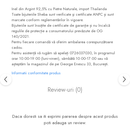
Inel din Argint 92,5% cu Pietre Naturale, import Thailanda
Toate bijuteriile Sheba sunt verificate şi certificate ANPC și sunt
marcate conform reglementărilor în vigoare.
Bijuteriile sunt însoţite de certificate de garanţie și nu încalcă
regulile de protecție a consumatorului prevăzute de OG
140/2021.
Pentru fiecare comandă vă oferim ambalarea corespunzătoare
cadou.
Pentru asistență vă rugăm să apelați 0726037030, în programul
orar 10:00‐19:00 (luni‐vineri), sâmbătă 10:00‐17:00 sau vă
așteptăm la magazinul de pe George Enescu 33, București.
Informatii conformitate produs
Review-uri
(0)
Daca doresti sa iti exprimi parerea despre acest produs
poti adauga un review.