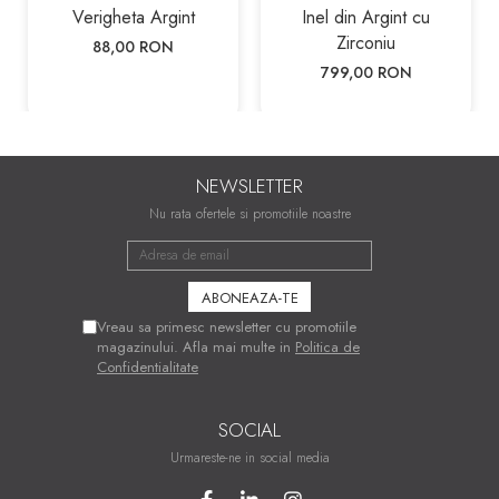
Verigheta Argint
Inel din Argint cu
Zirconiu
88,00 RON
799,00 RON
NEWSLETTER
Nu rata ofertele si promotiile noastre
Vreau sa primesc newsletter cu promotiile
magazinului. Afla mai multe in
Politica de
Confidentialitate
SOCIAL
Urmareste-ne in social media