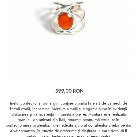
399,00 RON
Inelul confecţionat din argint conţine o piatră fațetată de carneol, de
formă ovală, încasetată. Montura simplă şi elegantă pune în evidenţă
strălucirea şi transparenţa minunată a pietrei. Montura este realizată
manual, de artizani din Bali, renumiţi pentru măiestria lor în
confecţionarea bijuteriilor. Puteți solicita ajutorul consilierilor Sheba pentru
a vă comanda, în funcție de preferințe și de ținuta la care doriți să îl
purtați, un pandantiv sau cercei cu aceeași piatră.