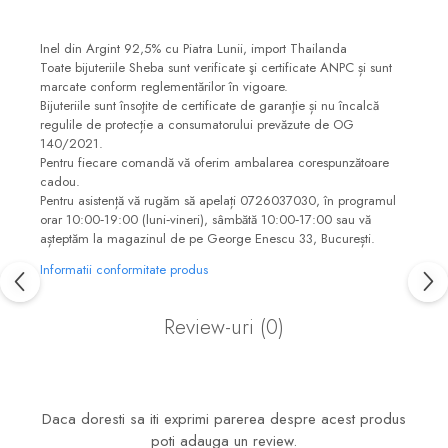
Inel din Argint 92,5% cu Piatra Lunii, import Thailanda
Toate bijuteriile Sheba sunt verificate şi certificate ANPC și sunt
marcate conform reglementărilor în vigoare.
Bijuteriile sunt însoţite de certificate de garanţie și nu încalcă
regulile de protecție a consumatorului prevăzute de OG
140/2021.
Pentru fiecare comandă vă oferim ambalarea corespunzătoare
cadou.
Pentru asistență vă rugăm să apelați 0726037030, în programul
orar 10:00‐19:00 (luni‐vineri), sâmbătă 10:00‐17:00 sau vă
așteptăm la magazinul de pe George Enescu 33, București.
Informatii conformitate produs
Review-uri
(0)
Daca doresti sa iti exprimi parerea despre acest produs
poti adauga un review.