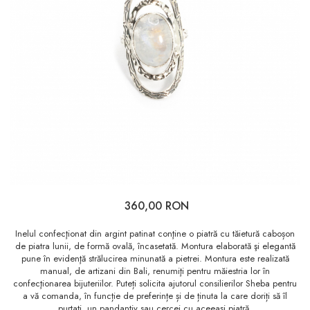
360,00 RON
Inelul confecţionat din argint patinat conţine o piatră cu tăietură caboșon
de piatra lunii, de formă ovală, încasetată. Montura elaborată şi elegantă
pune în evidenţă strălucirea minunată a pietrei. Montura este realizată
manual, de artizani din Bali, renumiţi pentru măiestria lor în
confecţionarea bijuteriilor. Puteți solicita ajutorul consilierilor Sheba pentru
a vă comanda, în funcție de preferințe și de ținuta la care doriți să îl
purtați, un pandantiv sau cercei cu aceeași piatră.