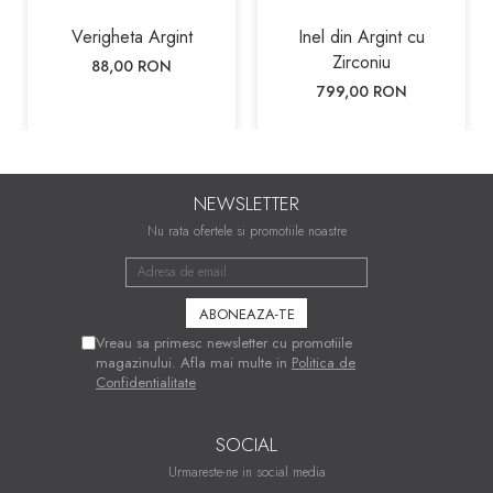
Verigheta Argint
Inel din Argint cu
Zirconiu
88,00 RON
799,00 RON
NEWSLETTER
Nu rata ofertele si promotiile noastre
Vreau sa primesc newsletter cu promotiile
magazinului. Afla mai multe in
Politica de
Confidentialitate
SOCIAL
Urmareste-ne in social media