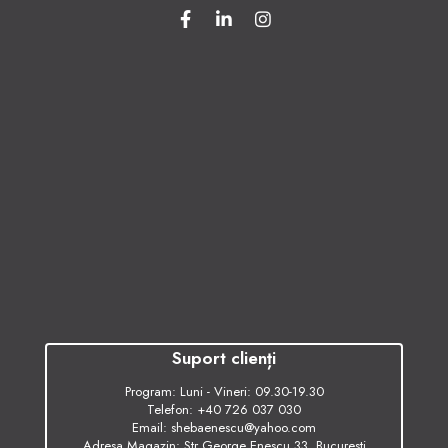
Suport clienți
Program: Luni - Vineri: 09.30-19.30
Telefon:
+40 726 037 030
Email:
shebaenescu@yahoo.com
Adresa Magazin: Str George Enescu 33, Bucuresti