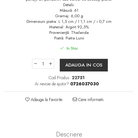
Detalii:
Măsură: 61
Gramaj: 6,00 g
Dimensiuni piatra: L 1,5 cm / l 1,1 cm / i 0,7 cm
Material: Argint 92,5%
Provenienţă: Thailanda
Piatră: Piatra Lunii
In Stoc
ADAUGA IN COS
Cod Produs:
22751
Ai nevoie de ajutor?
0726037030
Adauga la Favorite
Cere informatii
Descriere