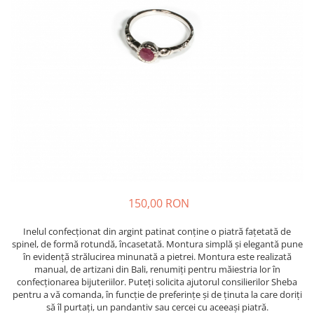
150,00 RON
Inelul confecţionat din argint patinat conţine o piatră fațetată de
spinel, de formă rotundă, încasetată. Montura simplă şi elegantă pune
în evidenţă strălucirea minunată a pietrei. Montura este realizată
manual, de artizani din Bali, renumiţi pentru măiestria lor în
confecţionarea bijuteriilor. Puteți solicita ajutorul consilierilor Sheba
pentru a vă comanda, în funcție de preferințe și de ținuta la care doriți
să îl purtați, un pandantiv sau cercei cu aceeași piatră.