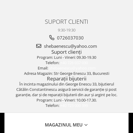
SUPORT CLIENTI
9:30-19:30
0726037030
shebaenescu@yahoo.com
Suport clienți
Program: Luni - Vineri: 09.30-19.30
Telefon:
+40 726 037 030
Email:
shebaenescu@yahoo.com
Adresa Magazin: Str George Enescu 33, Bucuresti
Reparații bijuterii
În incinta magazinului din George Enescu 33, bijutierul
Cătălin Constantinescu asigură servicii de garanție și post
garanție, dar și de reparații bijuterii din aur și argint pe loc.
Program: Luni - Vineri: 10.00-17.30.
Telefon:
+40 723 000 399
MAGAZINUL MEU