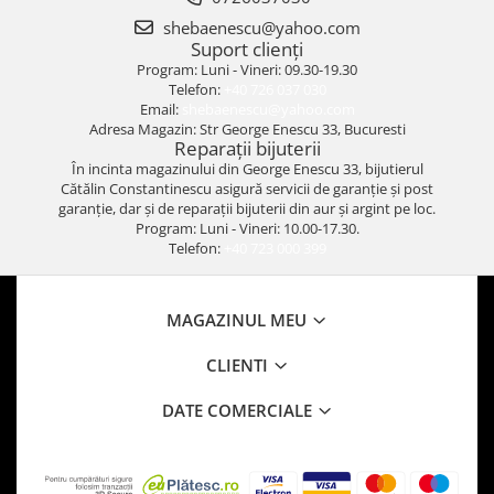
shebaenescu@yahoo.com
Suport clienți
Program: Luni - Vineri: 09.30-19.30
Telefon:
+40 726 037 030
Email:
shebaenescu@yahoo.com
Adresa Magazin: Str George Enescu 33, Bucuresti
Reparații bijuterii
În incinta magazinului din George Enescu 33, bijutierul
Cătălin Constantinescu asigură servicii de garanție și post
garanție, dar și de reparații bijuterii din aur și argint pe loc.
Program: Luni - Vineri: 10.00-17.30.
Telefon:
+40 723 000 399
MAGAZINUL MEU
CLIENTI
DATE COMERCIALE