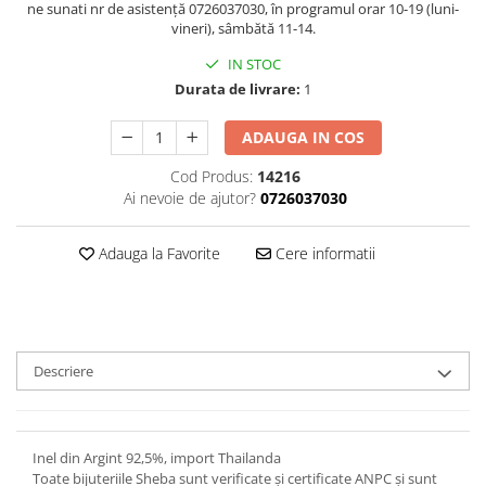
ne sunati nr de asistență 0726037030, în programul orar 10-19 (luni-
vineri), sâmbătă 11-14.
IN STOC
Durata de livrare:
1
ADAUGA IN COS
Cod Produs:
14216
Ai nevoie de ajutor?
0726037030
Adauga la Favorite
Cere informatii
Descriere
Inel din Argint 92,5%, import Thailanda
Toate bijuteriile Sheba sunt verificate şi certificate ANPC și sunt