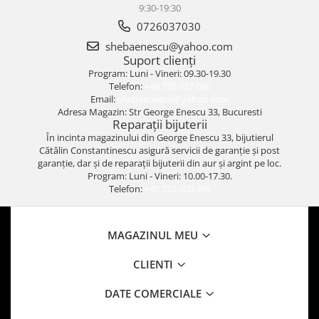
9:30-19:30
0726037030
shebaenescu@yahoo.com
Suport clienți
Program: Luni - Vineri: 09.30-19.30
Telefon:
+40 726 037 030
Email:
shebaenescu@yahoo.com
Adresa Magazin: Str George Enescu 33, Bucuresti
Reparații bijuterii
În incinta magazinului din George Enescu 33, bijutierul
Cătălin Constantinescu asigură servicii de garanție și post
garanție, dar și de reparații bijuterii din aur și argint pe loc.
Program: Luni - Vineri: 10.00-17.30.
Telefon:
+40 723 000 399
MAGAZINUL MEU
CLIENTI
DATE COMERCIALE