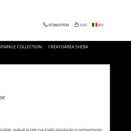
0726037030
0,00
RO
PARKLE COLLECTION.
CREATOAREA SHEBA
pe
nerodiat, realizat la cele mai înalte standarde cu echipamente