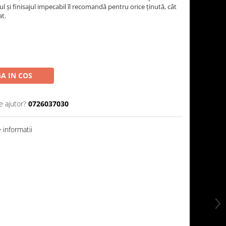
l și finisajul impecabil îl recomandă pentru orice ținută, cât
at.
A IN COS
e ajutor?
0726037030
informatii