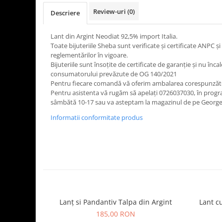
Review-uri
(0)
Descriere
Lant din Argint Neodiat 92,5% import Italia.
Toate bijuteriile Sheba sunt verificate şi certificate ANPC
reglementărilor în vigoare.
Bijuteriile sunt însoţite de certificate de garanţie și nu înca
consumatorului prevăzute de OG 140/2021
Pentru fiecare comandă vă oferim ambalarea corespunzăt
Pentru asistenta vă rugăm să apelați 0726037030, în program
sâmbătă 10-17 sau va asteptam la magazinul de pe George 
Informatii conformitate produs
Lanț si Pandantiv Talpa din Argint
Lant c
185,00 RON