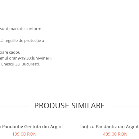
 și sunt marcate conform
lcă regulile de protecție a
oare cadou.
ul orar 9-19:30(luni-vineri),
Enescu 33, Bucuresti.
PRODUSE SIMILARE
u Pandantiv Gentuta din Argint
Lanț cu Pandantiv din Argint
199,00 RON
499,00 RON