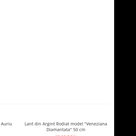
 Auriu
Lant din Argint Rodiat model "Veneziana
Lant "Vene
Diamantata" 50 cm