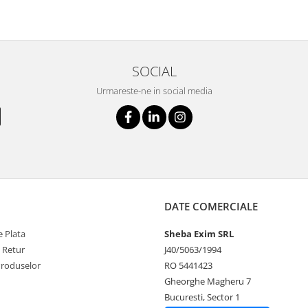
SOCIAL
Urmareste-ne in social media
DATE COMERCIALE
 Plata
Sheba Exim SRL
e Retur
J40/5063/1994
Produselor
RO 5441423
Gheorghe Magheru 7
Bucuresti, Sector 1