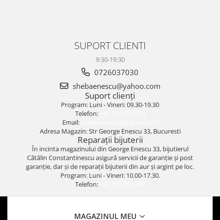
SUPORT CLIENTI
9:30-19:30
0726037030
shebaenescu@yahoo.com
Suport clienți
Program: Luni - Vineri: 09.30-19.30
Telefon:
+40 726 037 030
Email:
shebaenescu@yahoo.com
Adresa Magazin: Str George Enescu 33, Bucuresti
Reparații bijuterii
În incinta magazinului din George Enescu 33, bijutierul
Cătălin Constantinescu asigură servicii de garanție și post
garanție, dar și de reparații bijuterii din aur și argint pe loc.
Program: Luni - Vineri: 10.00-17.30.
Telefon:
+40 723 000 399
MAGAZINUL MEU