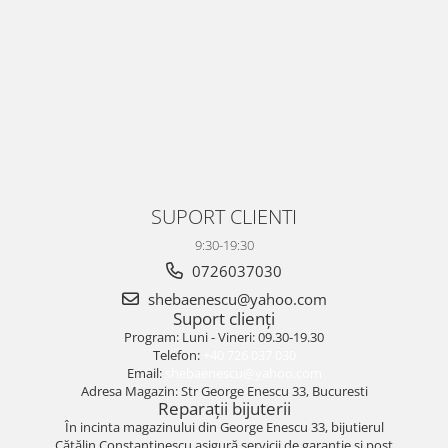
SUPORT CLIENTI
9:30-19:30
0726037030
shebaenescu@yahoo.com
Suport clienți
Program: Luni - Vineri: 09.30-19.30
Telefon:
+40 726 037 030
Email:
shebaenescu@yahoo.com
Adresa Magazin: Str George Enescu 33, Bucuresti
Reparații bijuterii
În incinta magazinului din George Enescu 33, bijutierul
Cătălin Constantinescu asigură servicii de garanție și post