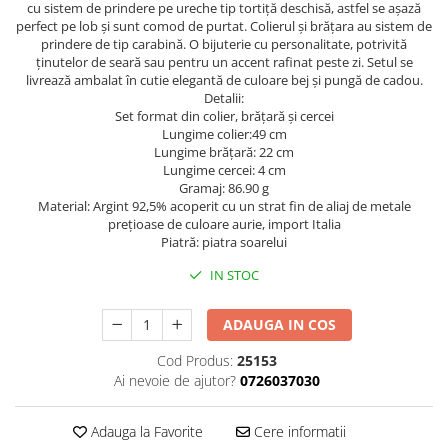
cu sistem de prindere pe ureche tip tortiță deschisă, astfel se așază
perfect pe lob și sunt comod de purtat. Colierul și brățara au sistem de
prindere de tip carabină. O bijuterie cu personalitate, potrivită
ținutelor de seară sau pentru un accent rafinat peste zi. Setul se
livrează ambalat în cutie elegantă de culoare bej și pungă de cadou.
Detalii:
Set format din colier, brățară și cercei
Lungime colier:49 cm
Lungime brățară: 22 cm
Lungime cercei: 4 cm
Gramaj: 86.90 g
Material: Argint 92,5% acoperit cu un strat fin de aliaj de metale
prețioase de culoare aurie, import Italia
Piatră: piatra soarelui
IN STOC
ADAUGA IN COS
Cod Produs:
25153
Ai nevoie de ajutor?
0726037030
Adauga la Favorite
Cere informatii