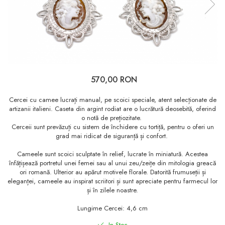
570,00 RON
Cercei cu camee lucrați manual, pe scoici speciale, atent selecționate de
artizanii italieni. Caseta din argint rodiat are o lucrătură deosebită, oferind
o notă de prețiozitate.
Cerceii sunt prevăzuți cu sistem de închidere cu tortiță, pentru o oferi un
grad mai ridicat de siguranță și confort.
Cameele sunt scoici sculptate în relief, lucrate în miniatură. Acestea
înfățișează portretul unei femei sau al unui zeu/zeițe din mitologia greacă
ori romană. Ulterior au apărut motivele florale. Datorită frumuseții și
eleganței, cameele au inspirat scriitori și sunt apreciate pentru farmecul lor
și în zilele noastre.
Lungime Cercei: 4,6 cm
In Stoc