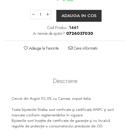
ADAUGA IN COS
Cod Produs:
1461
Ai nevoie de ajutor?
0726037030
Adauga la Favorite
Cere informatii
Descriere
Cercei din Argint 92,5% cu Camee, import Italia
Toate bijuteriile Sheba sunt verificate şi certificate ANPC și sunt
marcate conform reglementărilor în vigoare
Bijuteriile sunt însoţite de certificate de garanţie și nu încalcă
regulile de protecție a consumatorului prevăzute de OG