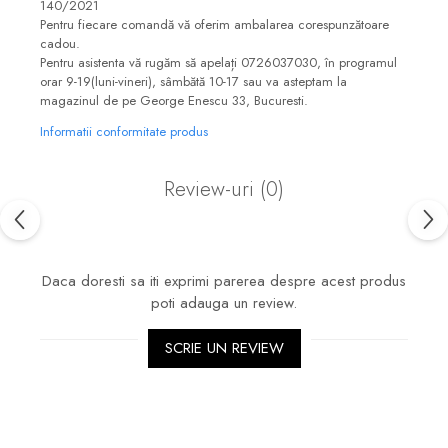
140/2021
Pentru fiecare comandă vă oferim ambalarea corespunzătoare
cadou.
Pentru asistenta vă rugăm să apelați 0726037030, în programul
orar 9-19(luni-vineri), sâmbătă 10-17 sau va asteptam la
magazinul de pe George Enescu 33, Bucuresti.
Informatii conformitate produs
Review-uri
(0)
Daca doresti sa iti exprimi parerea despre acest produs
poti adauga un review.
SCRIE UN REVIEW