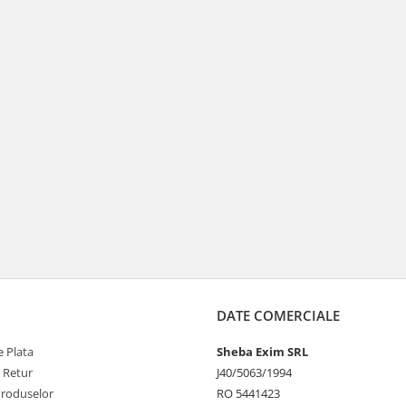
DATE COMERCIALE
 Plata
Sheba Exim SRL
e Retur
J40/5063/1994
Produselor
RO 5441423