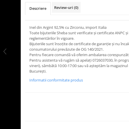
Review-uri
(0)
Descriere
Inel din Argint 92,5% cu Zirconiu, import Italia
Toate bijuteriile Sheba sunt verificate şi certificate ANPC
reglementărilor în vigoare.
Bijuteriile sunt însoţite de certificate de garanţie și nu înca
consumatorului prevăzute de OG 140/2021.
Pentru fiecare comandă vă oferim ambalarea corespunză
Pentru asistenta vă rugăm să apelați 0726037030, în progra
vineri), sâmbătă 10:00-17:00 sau vă așteptăm la magazinul
București.
Informatii conformitate produs