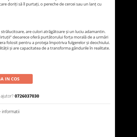
care doriți să îl purtați, o pereche de cercei sau un lanț cu
 strălucitoare, are culori atrăgătoare şi un luciu adamantin.
 Virtuţii” deoarece oferă purtătorului forţa morală de a urmări
ra folosit pentru a proteja împotriva fulgerelor şi deochiului.
ităţii şi are capacitatea de a transforma gândurile în realitate.
A IN COS
 ajutor?
0726037030
informatii