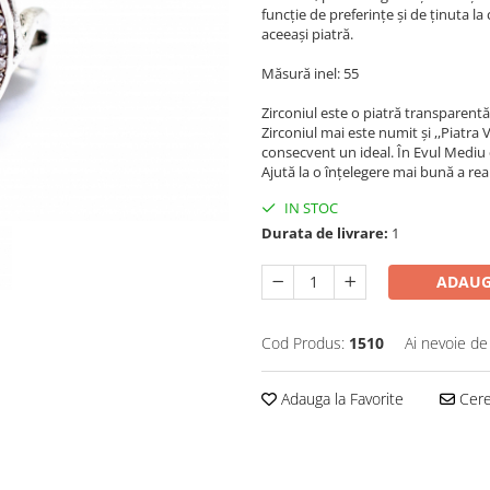
funcție de preferințe și de ținuta la 
aceeași piatră.
Măsură inel: 55
Zirconiul este o piatră transparentă
Zirconiul mai este numit şi ,,Piatra
consecvent un ideal. În Evul Mediu e
Ajută la o înţelegere mai bună a real
IN STOC
Durata de livrare:
1
ADAUG
Cod Produs:
1510
Ai nevoie de
Adauga la Favorite
Cere 