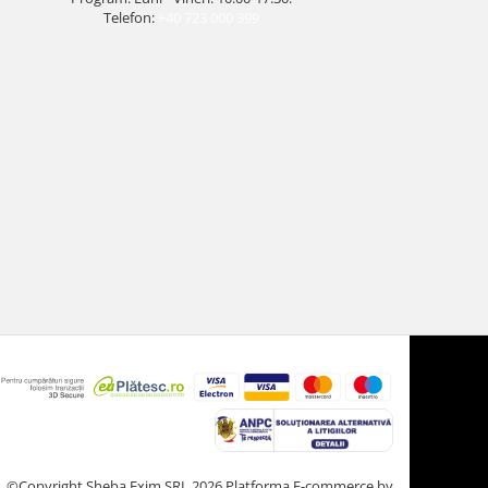
Telefon:
+40 723 000 399
©Copyright Sheba Exim SRL 2026
Platforma E-commerce by