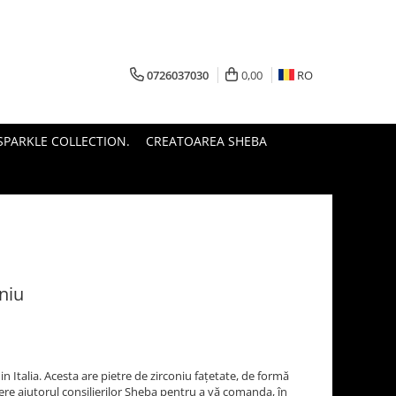
0726037030
0,00
RO
PARKLE COLLECTION.
CREATOAREA SHEBA
oniu
in Italia. Acesta are pietre de zirconiu fațetate, de formă
ere ajutorul consilierilor Sheba pentru a vă comanda, în