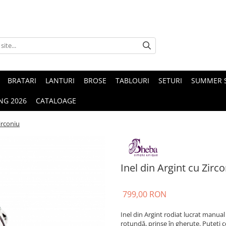
BRATARI
LANTURI
BROSE
TABLOURI
SETURI
SUMMER S
NG 2026
CATALOAGE
irconiu
Inel din Argint cu Zirc
799,00 RON
Inel din Argint rodiat lucrat manual 
rotundă, prinse în gheruțe. Puteți c