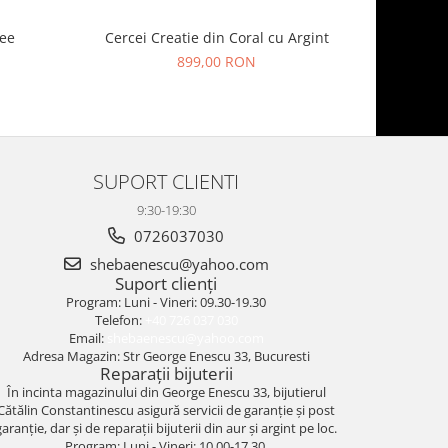
mee
Cercei Creatie din Coral cu Argint
Inel
899,00 RON
SUPORT CLIENTI
9:30-19:30
0726037030
shebaenescu@yahoo.com
Suport clienți
Program: Luni - Vineri: 09.30-19.30
Telefon:
+40 726 037 030
Email:
shebaenescu@yahoo.com
Adresa Magazin: Str George Enescu 33, Bucuresti
Reparații bijuterii
În incinta magazinului din George Enescu 33, bijutierul
Cătălin Constantinescu asigură servicii de garanție și post
garanție, dar și de reparații bijuterii din aur și argint pe loc.
Program: Luni - Vineri: 10.00-17.30.