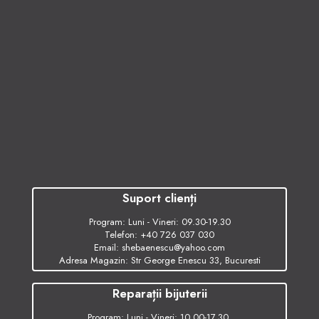
Suport clienți
Program: Luni - Vineri: 09.30-19.30
Telefon:
+40 726 037 030
Email:
shebaenescu@yahoo.com
Adresa Magazin: Str George Enescu 33, Bucuresti
Reparații bijuterii
Program: Luni - Vineri: 10.00-17.30.