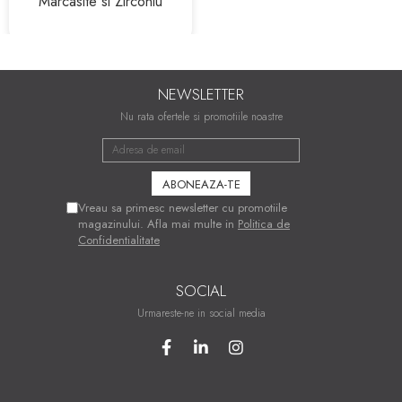
Marcasite si Zirconiu
NEWSLETTER
Nu rata ofertele si promotiile noastre
Vreau sa primesc newsletter cu promotiile
magazinului. Afla mai multe in
Politica de
Confidentialitate
SOCIAL
Urmareste-ne in social media