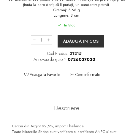
ținuta la care doriți să îi purtați, un pandantiv potrivit.
Gramaj: 5,66 g
Lungime: 3 cm
In Stoc
ADAUGA IN COS
Cod Produs:
21215
Ai nevoie de ajutor?
0726037030
Adauga la Favorite
Cere informatii
Descriere
Cercei din Argint 92,5%, import Thailanda
Toate bijuteriile Sheba sunt verificate şi certificate ANPC și sunt