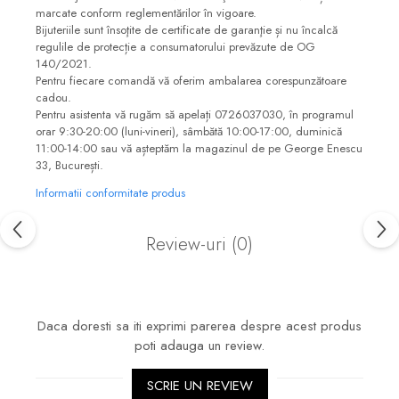
marcate conform reglementărilor în vigoare.
Bijuteriile sunt însoţite de certificate de garanţie și nu încalcă
regulile de protecție a consumatorului prevăzute de OG
140/2021.
Pentru fiecare comandă vă oferim ambalarea corespunzătoare
cadou.
Pentru asistenta vă rugăm să apelați 0726037030, în programul
orar 9:30-20:00 (luni-vineri), sâmbătă 10:00-17:00, duminică
11:00-14:00 sau vă așteptăm la magazinul de pe George Enescu
33, București.
Informatii conformitate produs
Review-uri
(0)
Daca doresti sa iti exprimi parerea despre acest produs
poti adauga un review.
SCRIE UN REVIEW