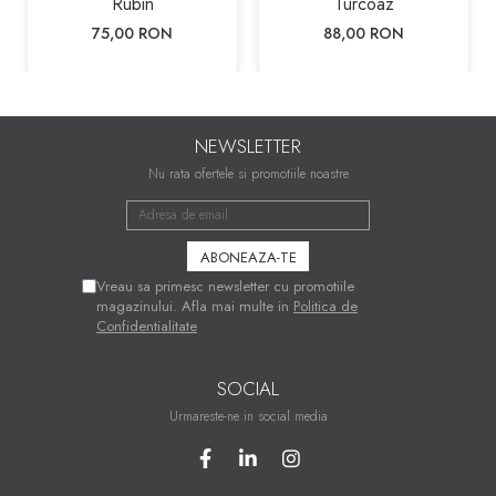
Rubin
Turcoaz
75,00 RON
88,00 RON
NEWSLETTER
Nu rata ofertele si promotiile noastre
Vreau sa primesc newsletter cu promotiile
magazinului. Afla mai multe in
Politica de
Confidentialitate
SOCIAL
Urmareste-ne in social media