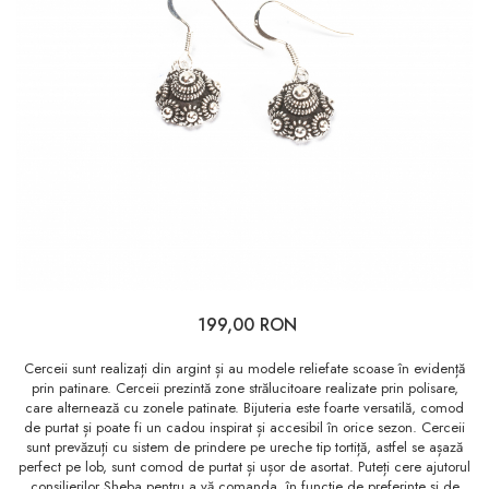
199,00 RON
Cerceii sunt realizați din argint și au modele reliefate scoase în evidență
prin patinare. Cerceii prezintă zone strălucitoare realizate prin polisare,
care alternează cu zonele patinate. Bijuteria este foarte versatilă, comod
de purtat și poate fi un cadou inspirat și accesibil în orice sezon. Cerceii
sunt prevăzuți cu sistem de prindere pe ureche tip tortiță, astfel se așază
perfect pe lob, sunt comod de purtat și ușor de asortat. Puteți cere ajutorul
consilierilor Sheba pentru a vă comanda, în funcție de preferințe și de