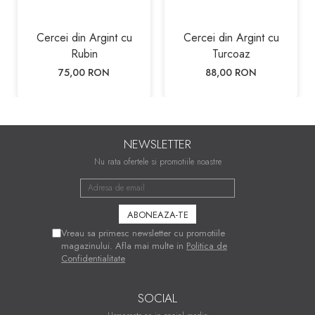
Cercei din Argint cu
Cercei din Argint cu
Rubin
Turcoaz
75,00 RON
88,00 RON
NEWSLETTER
Nu rata ofertele si promotiile noastre
Vreau sa primesc newsletter cu promotiile
magazinului. Afla mai multe in
Politica de
Confidentialitate
SOCIAL