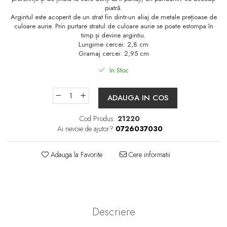
piatră.
Argintul este acoperit de un strat fin dintr-un aliaj de metale prețioase de
culoare aurie. Prin purtare stratul de culoare aurie se poate estompa în
timp și devine argintiu.
Lungime cercei: 2,8 cm
Gramaj cercei: 2,95 cm
In Stoc
ADAUGA IN COS
Cod Produs:
21220
Ai nevoie de ajutor?
0726037030
Adauga la Favorite
Cere informatii
Descriere