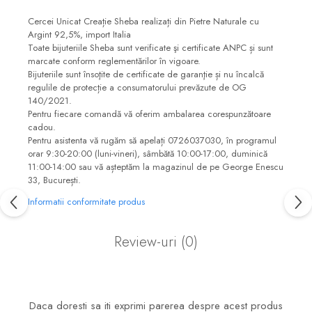
Cercei Unicat Creație Sheba realizați din Pietre Naturale cu
Argint 92,5%, import Italia
Toate bijuteriile Sheba sunt verificate şi certificate ANPC și sunt
marcate conform reglementărilor în vigoare.
Bijuteriile sunt însoţite de certificate de garanţie și nu încalcă
regulile de protecție a consumatorului prevăzute de OG
140/2021.
Pentru fiecare comandă vă oferim ambalarea corespunzătoare
cadou.
Pentru asistenta vă rugăm să apelați 0726037030, în programul
orar 9:30-20:00 (luni-vineri), sâmbătă 10:00-17:00, duminică
11:00-14:00 sau vă așteptăm la magazinul de pe George Enescu
33, București.
Informatii conformitate produs
Review-uri
(0)
Daca doresti sa iti exprimi parerea despre acest produs