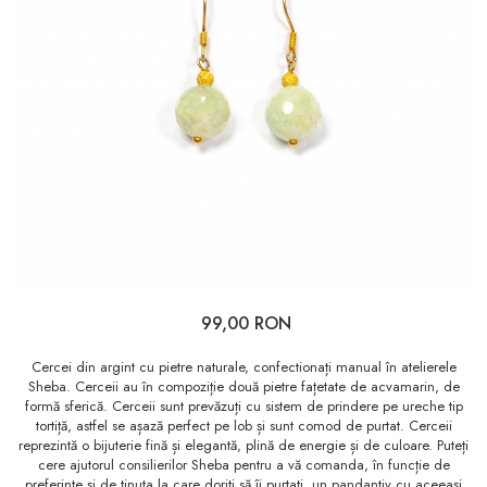
99,00 RON
Cercei din argint cu pietre naturale, confectionați manual în atelierele
Sheba. Cerceii au în compoziție două pietre fațetate de acvamarin, de
formă sferică. Cerceii sunt prevăzuți cu sistem de prindere pe ureche tip
tortiță, astfel se așază perfect pe lob și sunt comod de purtat. Cerceii
reprezintă o bijuterie fină și elegantă, plină de energie și de culoare. Puteți
cere ajutorul consilierilor Sheba pentru a vă comanda, în funcție de
preferințe și de ținuta la care doriți să îi purtați, un pandantiv cu aceeași