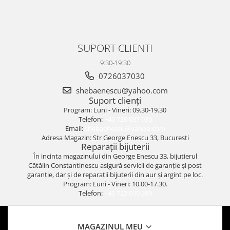
SUPORT CLIENTI
9:30-19:30
0726037030
shebaenescu@yahoo.com
Suport clienți
Program: Luni - Vineri: 09.30-19.30
Telefon:
+40 726 037 030
Email:
shebaenescu@yahoo.com
Adresa Magazin: Str George Enescu 33, Bucuresti
Reparații bijuterii
În incinta magazinului din George Enescu 33, bijutierul
Cătălin Constantinescu asigură servicii de garanție și post
garanție, dar și de reparații bijuterii din aur și argint pe loc.
Program: Luni - Vineri: 10.00-17.30.
Telefon:
+40 723 000 399
MAGAZINUL MEU