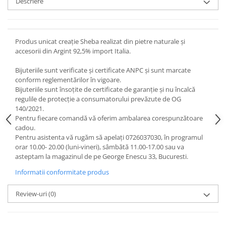
Descriere
Produs unicat creație Sheba realizat din pietre naturale și
accesorii din Argint 92,5% import Italia.
Bijuteriile sunt verificate şi certificate ANPC și sunt marcate
conform reglementărilor în vigoare.
Bijuteriile sunt însoţite de certificate de garanţie și nu încalcă
regulile de protecție a consumatorului prevăzute de OG
140/2021.
Pentru fiecare comandă vă oferim ambalarea corespunzătoare
cadou.
Pentru asistenta vă rugăm să apelați 0726037030, în programul
orar 10.00- 20.00 (luni-vineri), sâmbătă 11.00-17.00 sau va
asteptam la magazinul de pe George Enescu 33, Bucuresti.
Informatii conformitate produs
Review-uri
(0)