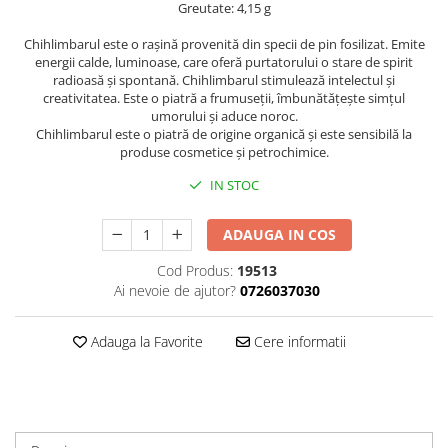
Greutate: 4,15 g
Chihlimbarul este o rașină provenită din specii de pin fosilizat. Emite
energii calde, luminoase, care oferă purtatorului o stare de spirit
radioasă și spontană. Chihlimbarul stimulează intelectul și
creativitatea. Este o piatră a frumuseții, îmbunătățește simțul
umorului și aduce noroc.
Chihlimbarul este o piatră de origine organică și este sensibilă la
produse cosmetice și petrochimice.
IN STOC
ADAUGA IN COS
Cod Produs:
19513
Ai nevoie de ajutor?
0726037030
Adauga la Favorite
Cere informatii