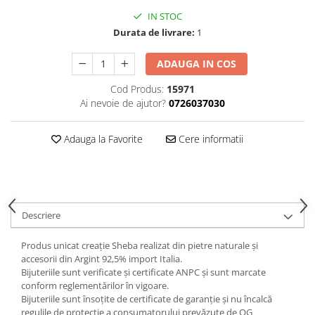
IN STOC
Durata de livrare:
1
ADAUGA IN COS
Cod Produs:
15971
Ai nevoie de ajutor?
0726037030
Adauga la Favorite
Cere informatii
Descriere
Produs unicat creație Sheba realizat din pietre naturale și
accesorii din Argint 92,5% import Italia.
Bijuteriile sunt verificate şi certificate ANPC și sunt marcate
conform reglementărilor în vigoare.
Bijuteriile sunt însoţite de certificate de garanţie și nu încalcă
regulile de protecție a consumatorului prevăzute de OG