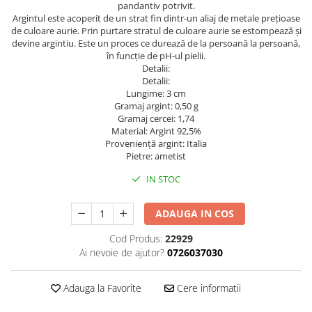
pandantiv potrivit.
Argintul este acoperit de un strat fin dintr-un aliaj de metale prețioase
de culoare aurie. Prin purtare stratul de culoare aurie se estompează și
devine argintiu. Este un proces ce durează de la persoană la persoană,
în funcție de pH-ul pielii.
Detalii:
Detalii:
Lungime: 3 cm
Gramaj argint: 0,50 g
Gramaj cercei: 1,74
Material: Argint 92,5%
Provenienţă argint: Italia
Pietre: ametist
IN STOC
ADAUGA IN COS
Cod Produs:
22929
Ai nevoie de ajutor?
0726037030
Adauga la Favorite
Cere informatii