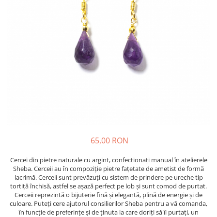
65,00 RON
Cercei din pietre naturale cu argint, confectionați manual în atelierele
Sheba. Cerceii au în compoziție pietre fațetate de ametist de formă
lacrimă. Cerceii sunt prevăzuți cu sistem de prindere pe ureche tip
tortiţă închisă, astfel se așază perfect pe lob și sunt comod de purtat.
Cerceii reprezintă o bijuterie fină și elegantă, plină de energie și de
culoare. Puteți cere ajutorul consilierilor Sheba pentru a vă comanda,
în funcție de preferințe și de ținuta la care doriți să îi purtați, un