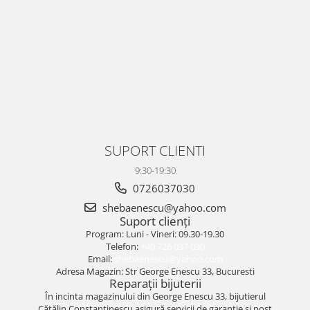
SUPORT CLIENTI
9:30-19:30
0726037030
shebaenescu@yahoo.com
Suport clienți
Program: Luni - Vineri: 09.30-19.30
Telefon:
+40 726 037 030
Email:
shebaenescu@yahoo.com
Adresa Magazin: Str George Enescu 33, Bucuresti
Reparații bijuterii
În incinta magazinului din George Enescu 33, bijutierul
Cătălin Constantinescu asigură servicii de garanție și post