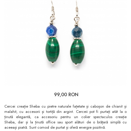
99,00 RON
Cercei creație Sheba cu pietre naturale fațetate și caboșon de chianit și
malahit, cu accesorii și tortiță din argint. Cerceii pot fi purtați atât la o
ținută elegantă, ca accesoriu pentru un colier spectaculos creație
Sheba, dar și la ținută office sau sport alături de o brățară simplă cu
aceeași piatră. Sunt comod de purtat și oferă energie pozitivă.