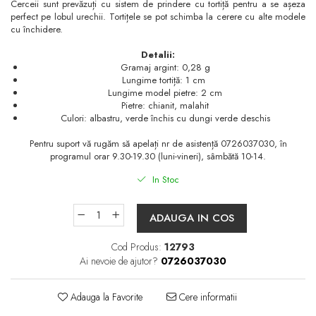
Cerceii sunt prevăzuți cu sistem de prindere cu tortiță pentru a se așeza
perfect pe lobul urechii. Tortițele se pot schimba la cerere cu alte modele
cu închidere.
Detalii:
Gramaj argint: 0,28 g
Lungime tortiță: 1 cm
Lungime model pietre: 2 cm
Pietre: chianit, malahit
Culori: albastru, verde închis cu dungi verde deschis
Pentru suport vă rugăm să apelați nr de asistență 0726037030, în
programul orar 9.30-19.30 (luni-vineri), sâmbătă 10-14.
In Stoc
ADAUGA IN COS
Cod Produs:
12793
Ai nevoie de ajutor?
0726037030
Adauga la Favorite
Cere informatii