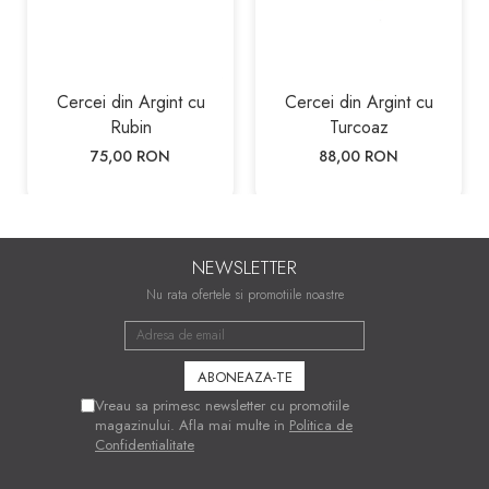
Cercei din Argint cu
Cercei din Argint cu
Rubin
Turcoaz
75,00 RON
88,00 RON
NEWSLETTER
Nu rata ofertele si promotiile noastre
Vreau sa primesc newsletter cu promotiile
magazinului. Afla mai multe in
Politica de
Confidentialitate