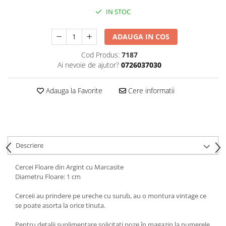
IN STOC
ADAUGA IN COS
Cod Produs:
7187
Ai nevoie de ajutor?
0726037030
Adauga la Favorite
Cere informatii
Descriere
Cercei Floare din Argint cu Marcasite
Diametru Floare: 1 cm
Cerceii au prindere pe ureche cu surub, au o montura vintage ce
se poate asorta la orice tinuta.
Pentru detalii suplimentare solicitați poze în magazin la numerele