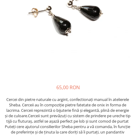
65,00 RON
Cercei din pietre naturale cu argint, confectionați manual în atelierele
Sheba. Cerceii au în compoziție pietre fatetate de onix in forma de
lacrima. Cerceii reprezintă o bijuterie fină și elegantă, plină de energie
și de culoare.Cerceii sunt prevăzuți cu sistem de prindere pe ureche tip
tijă cu fluturaș, astfel se așază perfect pe lob și sunt comod de purtat
Puteți cere ajutorul consilierilor Sheba pentru a vă comanda, în funcție
de preferințe și de ținuta la care doriți să îi purtați, un pandantiv