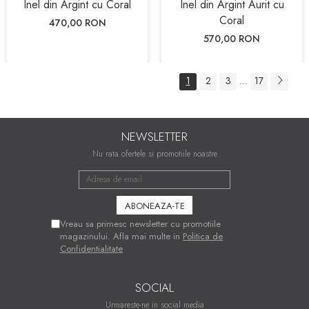
Inel din Argint cu Coral
Inel din Argint Aurit cu
Coral
470,00 RON
570,00 RON
1
2
3
17
...
NEWSLETTER
Nu rata ofertele si promotiile noastre
Vreau sa primesc newsletter cu promotiile
magazinului. Afla mai multe in
Politica de
Confidentialitate
SOCIAL
Urmareste-ne in social media