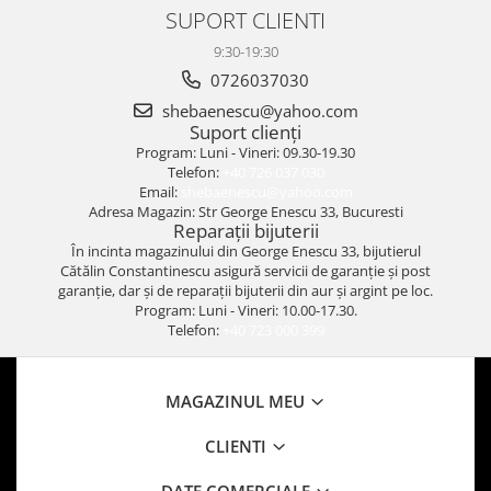
SUPORT CLIENTI
9:30-19:30
0726037030
shebaenescu@yahoo.com
Suport clienți
Program: Luni - Vineri: 09.30-19.30
Telefon:
+40 726 037 030
Email:
shebaenescu@yahoo.com
Adresa Magazin: Str George Enescu 33, Bucuresti
Reparații bijuterii
În incinta magazinului din George Enescu 33, bijutierul
Cătălin Constantinescu asigură servicii de garanție și post
garanție, dar și de reparații bijuterii din aur și argint pe loc.
Program: Luni - Vineri: 10.00-17.30.
Telefon:
+40 723 000 399
MAGAZINUL MEU
CLIENTI