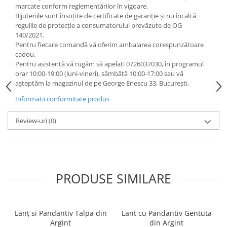
marcate conform reglementărilor în vigoare.
Bijuteriile sunt însoţite de certificate de garanţie și nu încalcă
regulile de protecție a consumatorului prevăzute de OG
140/2021.
Pentru fiecare comandă vă oferim ambalarea corespunzătoare
cadou.
Pentru asistență vă rugăm să apelați 0726037030, în programul
orar 10:00‐19:00 (luni‐vineri), sâmbătă 10:00‐17:00 sau vă
așteptăm la magazinul de pe George Enescu 33, București.
Informatii conformitate produs
Review-uri
(0)
PRODUSE SIMILARE
Lanț si Pandantiv Talpa din
Lant cu Pandantiv Gentuta
Argint
din Argint