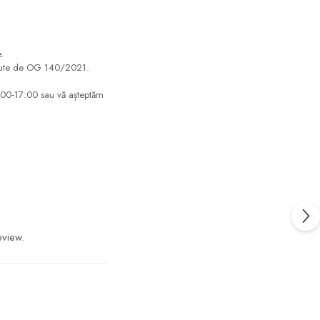
.
evăzute de OG 140/2021.
0:00‑17:00 sau vă așteptăm
eview.