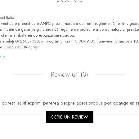
rt Italia.
t verificate şi certificate ANPC și sunt marcate conform reglementărilor în vigoare
e certificate de garanţie și nu încalcă regulile de protecție a consumatorului pr
ă oferim ambalarea corespunzătoare cadou.
să apelați 0726037030, în programul orar 10:00‑19:00 (luni‑vineri), sâmbătă 1
 Enescu 33, București.
odus
Review-uri
(0)
doresti sa iti exprimi parerea despre acest produs poti adauga un r
SCRIE UN REVIEW