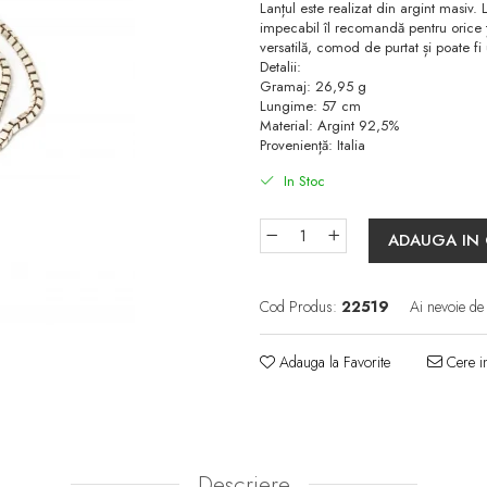
Lanțul este realizat din argint masiv. 
impecabil îl recomandă pentru orice ți
versatilă, comod de purtat și poate fi
Detalii:
Gramaj: 26,95 g
Lungime: 57 cm
Material: Argint 92,5%
Proveniență: Italia
In Stoc
ADAUGA IN
Cod Produs:
22519
Ai nevoie de
Adauga la Favorite
Cere in
Descriere