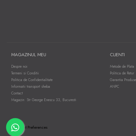
MAGAZINUL MEU
CLIENTI
Despre noi
Metode de Plata
Termeni si Conditii
Politica de Retur
Politica de Confidentialitate
Garantia Produse
Informatii transport sheba
ANPC
Contact
Magazin: Str George Enescu 33, Bucuresti
Consent Preferences