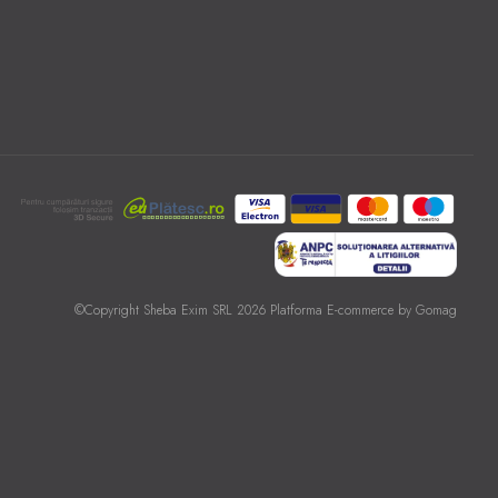
©Copyright Sheba Exim SRL 2026
Platforma E-commerce by Gomag