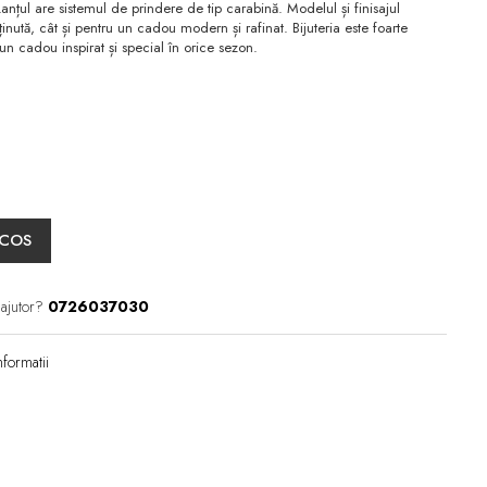
Lanțul are sistemul de prindere de tip carabină. Modelul și finisajul
nută, cât și pentru un cadou modern și rafinat. Bijuteria este foarte
 un cadou inspirat și special în orice sezon.
 COS
 ajutor?
0726037030
formatii