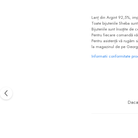
Lanț din Argint 92,5%, impo
Toate bijuteriile Sheba sun
Bijuteriile sunt însoţite d
Pentru fiecare comandă v
Pentru asistență vă rugăm 
la magazinul de pe George
Informatii conformitate pr
Daca 