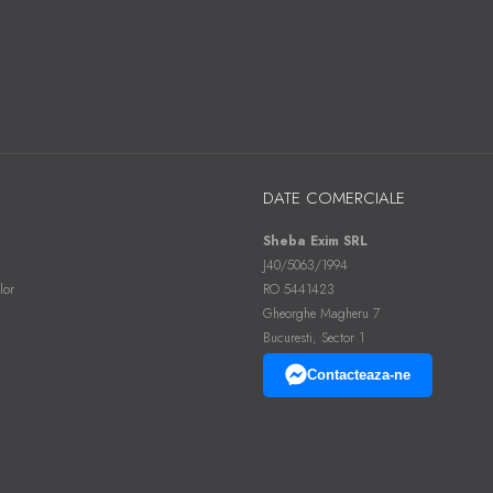
DATE COMERCIALE
Sheba Exim SRL
J40/5063/1994
lor
RO 5441423
Gheorghe Magheru 7
Bucuresti, Sector 1
Contacteaza-ne