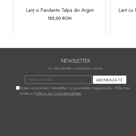
Lanț si Pandantiv Talpa din Argint
Lant cu 
185,00 RON
NEWSLETTER
Nu rata ofertele si promotiile noastre
Vreau sa primesc newsletter cu promotiile magazinului. Afla mai
multe in
Politica de Confidentialitate