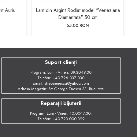
nt Auriu
Lant din Argint Rodiat model "Veneziana
L
Diamantata" 50 cm
65,00 RON
Suport clienți
Program: Luni - Vineri: 09.30-19.30
Telefon:
+40 726 037 030
Email:
shebaenescu@yahoo.com
Adresa Magazin: Str George Enescu 33, Bucuresti
Reparații bijuterii
Program: Luni - Vineri: 10.00-17.30.
Telefon:
+40 723 000 399