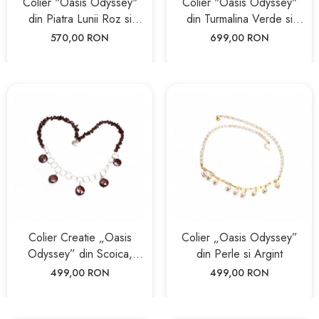
Colier "Oasis Odyssey"
Colier "Oasis Odyssey"
din Piatra Lunii Roz si
din Turmalina Verde si
Coral cu Argint
Argint
570,00 RON
699,00 RON
Colier Creatie „Oasis
Colier „Oasis Odyssey”
Odyssey” din Scoica,
din Perle si Argint
Granat si Argint
499,00 RON
499,00 RON