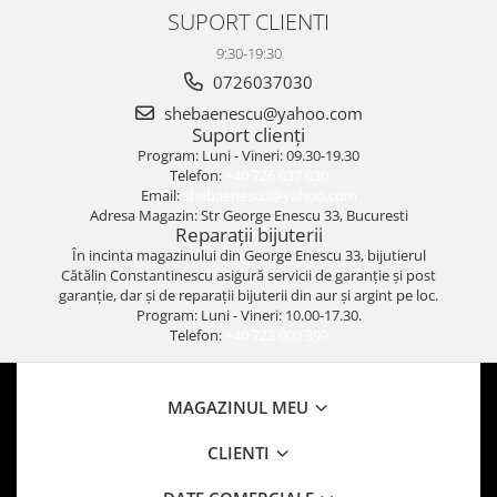
SUPORT CLIENTI
9:30-19:30
0726037030
shebaenescu@yahoo.com
Suport clienți
Program: Luni - Vineri: 09.30-19.30
Telefon:
+40 726 037 030
Email:
shebaenescu@yahoo.com
Adresa Magazin: Str George Enescu 33, Bucuresti
Reparații bijuterii
În incinta magazinului din George Enescu 33, bijutierul
Cătălin Constantinescu asigură servicii de garanție și post
garanție, dar și de reparații bijuterii din aur și argint pe loc.
Program: Luni - Vineri: 10.00-17.30.
Telefon:
+40 723 000 399
MAGAZINUL MEU
CLIENTI