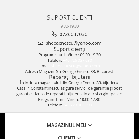
SUPORT CLIENTI
9:30-19:30
0726037030
shebaenescu@yahoo.com
Suport clienți
Program: Luni - Vineri: 09.30-19.30
Telefon:
+40 726 037 030
Email:
shebaenescu@yahoo.com
Adresa Magazin: Str George Enescu 33, Bucuresti
Reparații bijuterii
În incinta magazinului din George Enescu 33, bijutierul
Cătălin Constantinescu asigură servicii de garanție și post
garanție, dar și de reparații bijuterii din aur și argint pe loc.
Program: Luni - Vineri: 10.00-17.30.
Telefon:
+40 723 000 399
MAGAZINUL MEU
CLIENTI