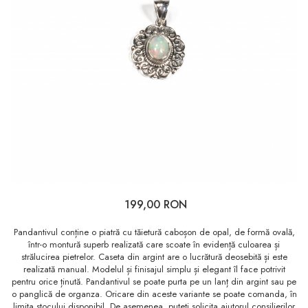
199,00 RON
Pandantivul conține o piatră cu tăietură caboșon de opal, de formă ovală,
într-o montură superb realizată care scoate în evidență culoarea și
strălucirea pietrelor. Caseta din argint are o lucrătură deosebită și este
realizată manual. Modelul și finisajul simplu și elegant îl face potrivit
pentru orice ținută. Pandantivul se poate purta pe un lanț din argint sau pe
o panglică de organza. Oricare din aceste variante se poate comanda, în
limita stocului disponibil. De asemenea, puteți solicita ajutorul consilierilor