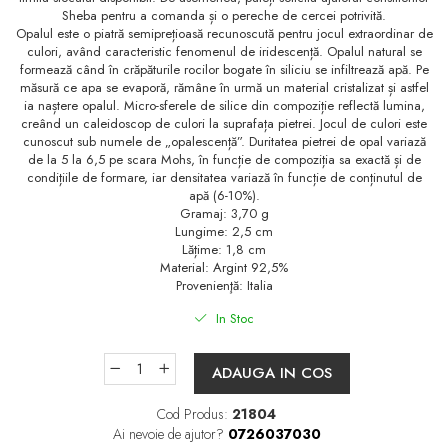
Sheba pentru a comanda și o pereche de cercei potrivită.
Opalul este o piatră semiprețioasă recunoscută pentru jocul extraordinar de
culori, având caracteristic fenomenul de iridescență. Opalul natural se
formează când în crăpăturile rocilor bogate în siliciu se infiltrează apă. Pe
măsură ce apa se evaporă, rămâne în urmă un material cristalizat și astfel
ia naștere opalul. Micro-sferele de silice din compoziție reflectă lumina,
creând un caleidoscop de culori la suprafața pietrei. Jocul de culori este
cunoscut sub numele de „opalescență”. Duritatea pietrei de opal variază
de la 5 la 6,5 ​​pe scara Mohs, în funcție de compoziția sa exactă și de
condițiile de formare, iar densitatea variază în funcție de conținutul de
apă (6-10%).
Gramaj: 3,70 g
Lungime: 2,5 cm
Lățime: 1,8 cm
Material: Argint 92,5%
Provenienţă: Italia
In Stoc
ADAUGA IN COS
Cod Produs:
21804
Ai nevoie de ajutor?
0726037030