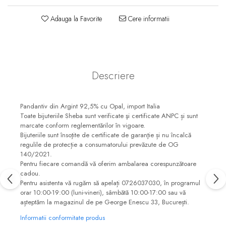
Adauga la Favorite
Cere informatii
Descriere
Pandantiv din Argint 92,5% cu Opal, import Italia
Toate bijuteriile Sheba sunt verificate şi certificate ANPC și sunt
marcate conform reglementărilor în vigoare.
Bijuteriile sunt însoţite de certificate de garanţie și nu încalcă
regulile de protecție a consumatorului prevăzute de OG
140/2021.
Pentru fiecare comandă vă oferim ambalarea corespunzătoare
cadou.
Pentru asistenta vă rugăm să apelați 0726037030, în programul
orar 10:00-19:00 (luni-vineri), sâmbătă 10:00-17:00 sau vă
așteptăm la magazinul de pe George Enescu 33, București.
Informatii conformitate produs