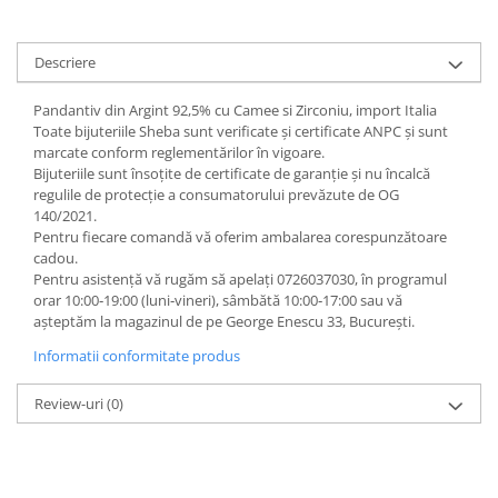
Descriere
Pandantiv din Argint 92,5% cu Camee si Zirconiu, import Italia
Toate bijuteriile Sheba sunt verificate şi certificate ANPC și sunt
marcate conform reglementărilor în vigoare.
Bijuteriile sunt însoţite de certificate de garanţie și nu încalcă
regulile de protecție a consumatorului prevăzute de OG
140/2021.
Pentru fiecare comandă vă oferim ambalarea corespunzătoare
cadou.
Pentru asistență vă rugăm să apelați 0726037030, în programul
orar 10:00‐19:00 (luni‐vineri), sâmbătă 10:00‐17:00 sau vă
așteptăm la magazinul de pe George Enescu 33, București.
Informatii conformitate produs
Review-uri
(0)