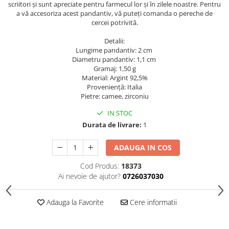
scriitori și sunt apreciate pentru farmecul lor și în zilele noastre. Pentru
a vă accesoriza acest pandantiv, vă puteți comanda o pereche de
cercei potrivită.
Detalii:
Lungime pandantiv: 2 cm
Diametru pandantiv: 1,1 cm
Gramaj: 1,50 g
Material: Argint 92,5%
Provenienţă: Italia
Pietre: camee, zirconiu
IN STOC
Durata de livrare:
1
ADAUGA IN COS
Cod Produs:
18373
Ai nevoie de ajutor?
0726037030
Adauga la Favorite
Cere informatii