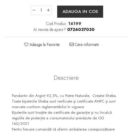
ADAUGA IN COS
Cod Produs:
16199
Ai nevoie de ajutor?
0726037030
Adauga la Favorite
Cere informatii
Descriere
Pandantiv din Argint 92,5%, cu Pietre Naturale, Creatie Sheba.
Toate bijuteriile Sheba sunt verificate şi certificate ANPC și sunt
marcate conform reglementărilor în vigoare
Bijuteriile sunt însoţite de certificate de garanţie și nu încalcă
regulile de protecție a consumatorului prevăzute de OG
140/2021
Pentru fiecare comandă vă oferim ambalarea corespunzătoare