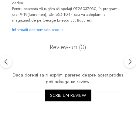
cadou.
Pentru asistenta vă rugăm să apelați 0726037030, în programul
orar 9-19(luni-vineri), sâmbătă 10-14 sau va asteptam la
magazinul de pe George Enescu 33, Bucuresti.
Informatii conformitate produs
Review-uri
(0)
Daca doresti sa iti exprimi parerea despre acest produs
poti adauga un review.
SCRIE UN REVIEW