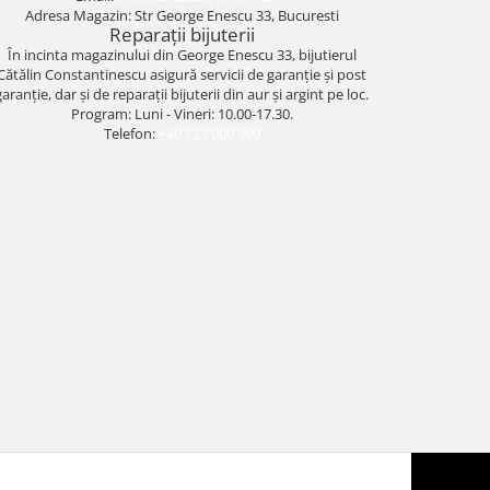
Adresa Magazin: Str George Enescu 33, Bucuresti
Reparații bijuterii
În incinta magazinului din George Enescu 33, bijutierul
Cătălin Constantinescu asigură servicii de garanție și post
garanție, dar și de reparații bijuterii din aur și argint pe loc.
Program: Luni - Vineri: 10.00-17.30.
Telefon:
+40 723 000 399