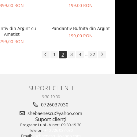
399,00 RON
199,00 RON
ntiv din Argint cu
Pandantiv Bufnita din Argint
Ametist
199,00 RON
799,00 RON
1
2
3
4
22
...
SUPORT CLIENTI
9:30-19:30
0726037030
shebaenescu@yahoo.com
Suport clienți
Program: Luni - Vineri: 09.30-19.30
Telefon:
+40 726 037 030
Email:
shebaenescu@yahoo.com