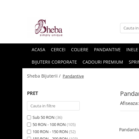
ACASA
CERCEI
COLIERE
PANDANTIVE
INELE
BIJUTERII CORPORATE
CADOURI PREMIUM
SPRI
Sheba Bijuterii /
Pandantive
Panda
PRET
Afiseaza:
Sub 50 RON
(36)
50 RON - 100 RON
(105)
Pandantiv
100 RON - 150 RON
(52)
150 RON - 200 RON
(103)