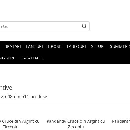
BRATARI
LANTURI
BROSE
TABLOURI
SETURI
SUMMER S
NG 2026
CATALOAGE
ntive
25-
48
din
511
produse
 Cruce din Argint cu
Pandantiv Cruce din Argint cu
Pandanti
Zirconiu
Zirconiu