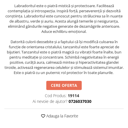
Labradoritul este o piatră mistică și protectoare. Facilitează
contemplația și introspecția. Inspiră forță, perseverență și dezvoltă
conștiința. Labradoritul este cunoscut pentru strălucirea sa în nuanțe
de albastru, verde și auriu. Acesta alungă temerile și nesiguranța,
eliminând gândurile negative generate de dezamăgirile anterioare.
Aduce echilibru emoțional.
Datorită culorii deosebite și a faptului că își modifică culoarea în
funcție de orientarea cristalului, tanzanitul este foarte apreciat de
bijutieri. Tanzanitul este o piatră magică cu vibrații foarte înalte, bun
pentru meditație și concentrare. Schimbă negativitatea în energii
pozitive, curăță aura, calmează mintea și hiperactivitatea glandei
tiroide, activează regenerarea celulelor și stimulează sistemul imunitar.
Este o piatră cu un puternic rol protector în toate planurile.
CERE OFERTA
Cod Produs:
19114
Ai nevoie de ajutor?
0726037030
Adauga la Favorite