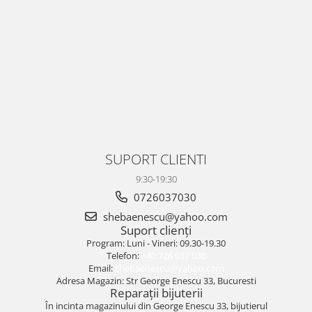
SUPORT CLIENTI
9:30-19:30
0726037030
shebaenescu@yahoo.com
Suport clienți
Program: Luni - Vineri: 09.30-19.30
Telefon:
+40 726 037 030
Email:
shebaenescu@yahoo.com
Adresa Magazin: Str George Enescu 33, Bucuresti
Reparații bijuterii
În incinta magazinului din George Enescu 33, bijutierul