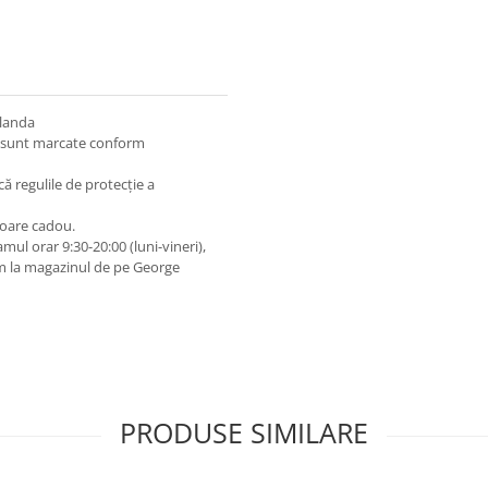
ilanda
 și sunt marcate conform
lcă regulile de protecție a
toare cadou.
ul orar 9:30-20:00 (luni-vineri),
m la magazinul de pe George
PRODUSE SIMILARE