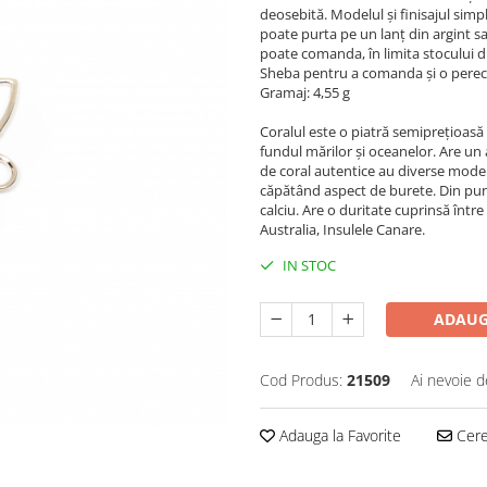
deosebită. Modelul și finisajul simpl
poate purta pe un lanț din argint s
poate comanda, în limita stocului di
Sheba pentru a comanda și o perech
Gramaj: 4,55 g
Coralul este o piatră semipreţioasă 
fundul mărilor și oceanelor. Are un 
de coral autentice au diverse modele
căpătând aspect de burete. Din pun
calciu. Are o duritate cuprinsă între
Australia, Insulele Canare.
IN STOC
ADAUG
Cod Produs:
21509
Ai nevoie d
Adauga la Favorite
Cere 