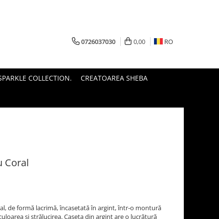
0726037030
0,00
RO
PARKLE COLLECTION.
CREATOAREA SHEBA
u Coral
l, de formă lacrimă, încasetată în argint, într-o montură
uloarea și strălucirea. Caseta din argint are o lucrătură