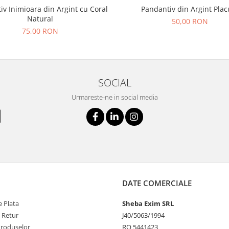
iv Inimioara din Argint cu Coral
Pandantiv din Argint Plac
Natural
50,00 RON
75,00 RON
SOCIAL
Urmareste-ne in social media
DATE COMERCIALE
 Plata
Sheba Exim SRL
e Retur
J40/5063/1994
Produselor
RO 5441423