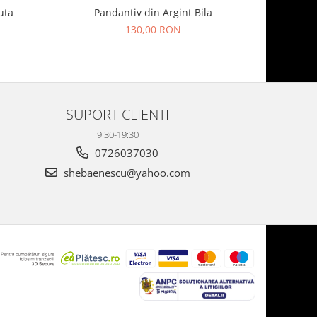
uta
Pandantiv din Argint Bila
Pandantiv 
130,00 RON
SUPORT CLIENTI
9:30-19:30
0726037030
shebaenescu@yahoo.com