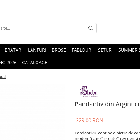
BRATARI
LANTURI
BROSE
TABLOURI
SETURI
SUMMER S
NG 2026
CATALOAGE
oral
Pandantiv din Argint c
229,00 RON
Pandantivul conține o piatră de cora
modernă care îi scoate în evidență c