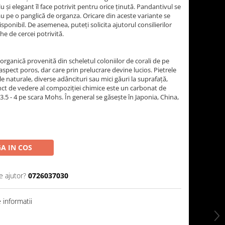
u și elegant îl face potrivit pentru orice ținută. Pandantivul se
au pe o panglică de organza. Oricare din aceste variante se
sponibil. De asemenea, puteți solicita ajutorul consilierilor
e de cercei potrivită.
organică provenită din scheletul coloniilor de corali de pe
aspect poros, dar care prin prelucrare devine lucios. Pietrele
 naturale, diverse adâncituri sau mici găuri la suprafață,
ct de vedere al compoziției chimice este un carbonat de
 3.5 - 4 pe scara Mohs. În general se găsește în Japonia, China,
A IN COS
e ajutor?
0726037030
informatii