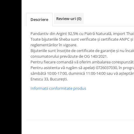
Review-uri
(0)
Descriere
Pandantiv din Argint 92,5% cu Piatră Naturală, import Tha
Toate bijuteriile Sheba sunt verificate şi certificate ANPC
reglementărilor în vigoare.
Bijuteriile sunt însoţite de certificate de garanţie și nu înca
consumatorului prevăzute de OG 140/2021.
Pentru fiecare comandă vă oferim ambalarea corespunză
Pentru asistenta vă rugăm să apelați 0726037030, în program
sâmbătă 10:00-17:00, duminică 11:00-14:00 sau vă așteptă
Enescu 33, București.
Informatii conformitate produs