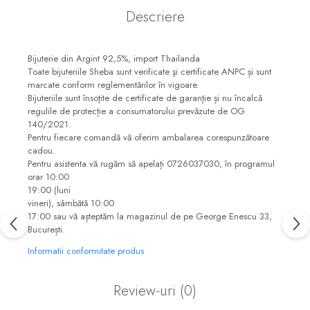
Descriere
Bijuterie din Argint 92,5%, import Thailanda
Toate bijuteriile Sheba sunt verificate şi certificate ANPC și sunt
marcate conform reglementărilor în vigoare.
Bijuteriile sunt însoţite de certificate de garanţie și nu încalcă
regulile de protecție a consumatorului prevăzute de OG
140/2021.
Pentru fiecare comandă vă oferim ambalarea corespunzătoare
cadou.
Pentru asistenta vă rugăm să apelați 0726037030, în programul
orar 10:00
19:00 (luni
vineri), sâmbătă 10:00
17:00 sau vă așteptăm la magazinul de pe George Enescu 33,
București.
Informatii conformitate produs
Review-uri
(0)