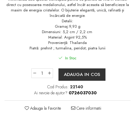
direct cu posesoarea medalionului, astfel încât aceasta să beneficieze la
maxim de energia cristalelor. O bijuterie elegantă, unică, rafinată și
încărcată de energie.
Detalii:
Gramaj:9,93 g
Dimensiuni: 5,2 cm / 2,2 cm
Material: Argint 92,5%
Provenienţă: Thailanda
Piatră: prehnit ; turmalina, peridot; piatra lunii
In Stoc
ADAUGA IN COS
Cod Produs:
22140
Ai nevoie de ajutor?
0726037030
Adauga la Favorite
Cere informatii