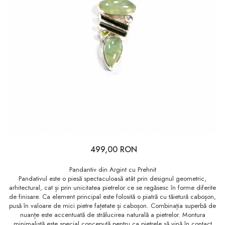
499,00 RON
Pandantiv din Argint cu Prehnit
Pandativul este o piesă spectaculoasă atât prin designul geometric,
arhitectural, cat și prin unicitatea pietrelor ce se regăsesc în forme diferite
de finisare. Ca element principal este folosită o piatră cu tăietură caboșon,
pusă în valoare de mici pietre fațetate și caboșon. Combinația superbă de
nuanțe este accentuată de strălucirea naturală a pietrelor. Montura
minimalistă este special concepută pentru ca pietrele să vină în contact