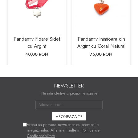
Pandantiv Floare Sidef
Pandantiv Inimioara din
cu Argint
Argint cu Coral Natural
40,00 RON
75,00 RON
NEWSLETTER
Nu rata ofertele si promotiile noastre
Vreau sa primesc newsletter cu promotiile
magazinului. Afla mai multe in
Politica de
Confidentialitate