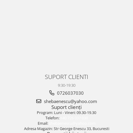
SUPORT CLIENTI
9:30-19:30
0726037030
shebaenescu@yahoo.com
Suport clienți
Program: Luni - Vineri: 09.30-19.30
Telefon:
+40 726 037 030
Email:
shebaenescu@yahoo.com
Adresa Magazin: Str George Enescu 33, Bucuresti