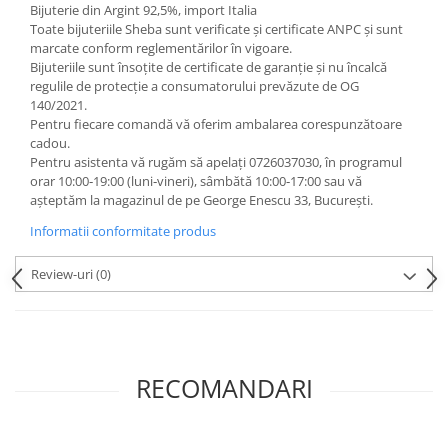
Bijuterie din Argint 92,5%, import Italia
Toate bijuteriile Sheba sunt verificate şi certificate ANPC și sunt
marcate conform reglementărilor în vigoare.
Bijuteriile sunt însoţite de certificate de garanţie și nu încalcă
regulile de protecție a consumatorului prevăzute de OG
140/2021.
Pentru fiecare comandă vă oferim ambalarea corespunzătoare
cadou.
Pentru asistenta vă rugăm să apelați 0726037030, în programul
orar 10:00‐19:00 (luni‐vineri), sâmbătă 10:00‐17:00 sau vă
așteptăm la magazinul de pe George Enescu 33, București.
Informatii conformitate produs
Review-uri
(0)
RECOMANDARI