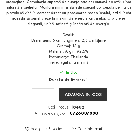
prospețime. Combinația superbă de nuanțe este accentuată de strălucirea
naturală a pietrelor. Montura minimalistă este special concepută pentru ca
pietrele să vină în contact direct cu posesoarea medalionului, astfel încât
aceasta să beneficieze la maxim de energia cristalelor. O bijuterie
elegantă, unică, rafinată și încărcată de energie.
Detalii:
Dimensiuni: 5 cm lungime și 2,5 cm lățime
Gramaj: 13 g
Material: Argint 92,5%
Provenienţă: Thailanda
Pietre: agat și turmalină
In Stoc
Durata de livrare:
1
ADAUGA IN COS
Cod Produs:
18402
Ai nevoie de ajutor?
0726037030
Adauga la Favorite
Cere informatii