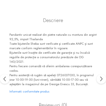
Descriere
Pandantiv unicat realizat din pietre naturale cu montura din argint
92,5%, import Thailanda
Toate bijuteriile Sheba sunt verificate şi certificate ANPC și sunt
marcate conform reglementărilor în vigoare.
Bijuteriile sunt însoţite de certificate de garanţie și nu încalcă
regulile de protecție a consumatorului prevăzute de OG
140/2021.
Pentru fiecare comandă vă oferim ambalarea corespunzătoare
cadou.
Pentru asistență vă rugăm să apelați 0726037030, în programul
orar 10:00‐19:00 (luni‐vineri), sâmbătă 10:00‐17:00 sau vă
așteptăm la magazinul de pe George Enescu 33, București.
Informatii conformitate produs
Review-uri
(0)