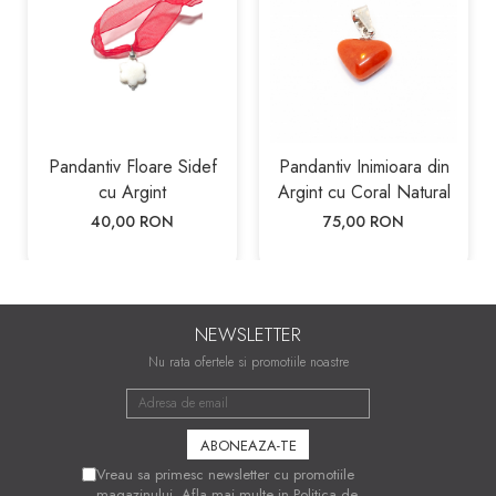
Pandantiv Floare Sidef
Pandantiv Inimioara din
cu Argint
Argint cu Coral Natural
40,00 RON
75,00 RON
NEWSLETTER
Nu rata ofertele si promotiile noastre
Vreau sa primesc newsletter cu promotiile
magazinului. Afla mai multe in
Politica de