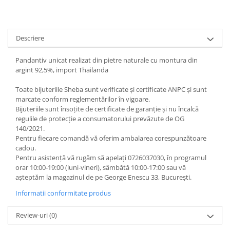
Descriere
Pandantiv unicat realizat din pietre naturale cu montura din
argint 92,5%, import Thailanda
Toate bijuteriile Sheba sunt verificate şi certificate ANPC și sunt
marcate conform reglementărilor în vigoare.
Bijuteriile sunt însoţite de certificate de garanţie și nu încalcă
regulile de protecție a consumatorului prevăzute de OG
140/2021.
Pentru fiecare comandă vă oferim ambalarea corespunzătoare
cadou.
Pentru asistență vă rugăm să apelați 0726037030, în programul
orar 10:00‐19:00 (luni‐vineri), sâmbătă 10:00‐17:00 sau vă
așteptăm la magazinul de pe George Enescu 33, București.
Informatii conformitate produs
Review-uri
(0)