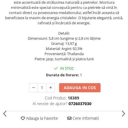
este accentuată de strălucirea naturală a pietrelor. Montura
minimalistă este special concepută pentru ca pietrele să vină în
contact direct cu posesoarea medalionului, astfel încât aceasta să
beneficieze la maxim de energia cristalelor. O bijuterie elegantă, unică,
rafinată și încărcată de energie.
Detalii:
Dimensiuni: 5,8 cm lungime și 2,8 cm lățime
Gramaj: 13,97 g
Material: Argint 92,5%
Provenienţă: Thailanda
Pietre: jasp, turmalină și piatra lunii
IN STOC
Durata de livrare:
1
ADAUGA IN COS
Cod Produs:
18389
Ai nevoie de ajutor?
0726037030
Adauga la Favorite
Cere informatii